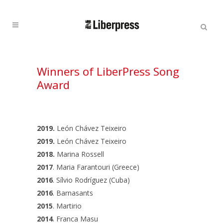
Cercar:
Cercar
Winners of LiberPress Song
Award
2019.
León Chávez Teixeiro
2019.
León Chávez Teixeiro
2018.
Marina Rossell
2017
. Maria Farantouri (Greece)
2016
. Sílvio Rodríguez (Cuba)
2016
. Barnasants
2015
. Martirio
2014
. Franca Masu