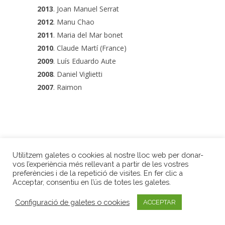
2013
. Joan Manuel Serrat
2012
. Manu Chao
2011
. Maria del Mar bonet
2010
. Claude Martí (France)
2009
. Luís Eduardo Aute
2008
. Daniel Viglietti
2007
. Raimon
Utilitzem galetes o cookies al nostre lloc web per donar-
RETURN
vos l’experiència més rellevant a partir de les vostres
preferències i de la repetició de visites. En fer clic a
Premis Internacionals LiberPress
| Gran Via Jaume I, 3, 2n | 17001 Girona
Acceptar, consentiu en l’ús de totes les galetes.
| Tel. 972 20 15 18 |
Avís legal
|
Privacitat
|
Configuració de galetes o cookies
ACCEPTAR