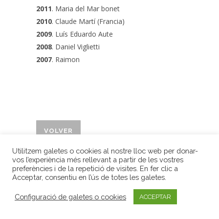
2011
. Maria del Mar bonet
2010
. Claude Martí (Francia)
2009
. Luís Eduardo Aute
2008
. Daniel Viglietti
2007
. Raimon
VOLVER
Premis Internacionals LiberPress
Utilitzem galetes o cookies al nostre lloc web per donar-
| Gran Via Jaume I, 3, 2n | 17001 Girona
vos l’experiència més rellevant a partir de les vostres
| Tel. 972 20 15 18 |
Avís legal
|
Privacitat
|
preferències i de la repetició de visites. En fer clic a
Acceptar, consentiu en l’ús de totes les galetes.
Configuració de galetes o cookies
ACCEPTAR