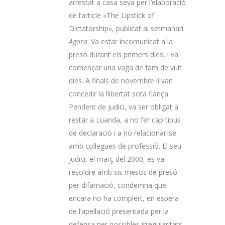
arrestat a casa seva per l’elaboració
de l’article «The Lipstick of
Dictatorship», publicat al setmanari
Agora
. Va estar incomunicat a la
presó durant els primers dies, i va
començar una vaga de fam de vuit
dies. A finals de novembre li van
concedir la llibertat sota fiança.
Pendent de judici, va ser obligat a
restar a Luanda, a no fer cap tipus
de declaració i a no relacionar-se
amb col·legues de professió. El seu
judici, el març del 2000, es va
resoldre amb sis mesos de presó
per difamació, condemna que
encara no ha complert, en espera
de l’apel·lació presentada per la
defensa per possibles irregularitats