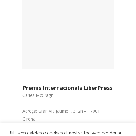
Premis Internacionals LiberPress
Carles McCragh
Adreça: Gran Via Jaume I, 3, 2n – 17001
Girona
Telèfon: 972 20 15 18
Utilitzem galetes o cookies al nostre lloc web per donar-
Correu electrònic: liberpress1999@gmail.com