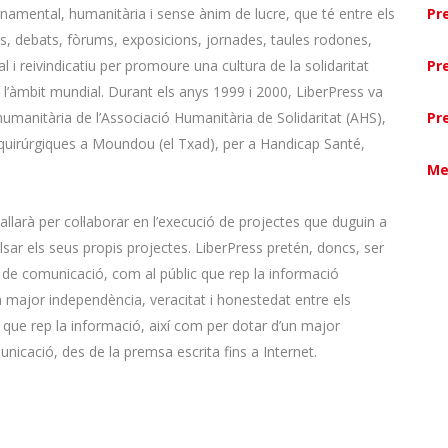
namental, humanitària i sense ànim de lucre, que té entre els
Pr
s, debats, fòrums, exposicions, jornades, taules rodones,
l i reivindicatiu per promoure una cultura de la solidaritat
Pr
’àmbit mundial. Durant els anys 1999 i 2000, LiberPress va
t humanitària de l’Associació Humanitària de Solidaritat (AHS),
Pr
oquirúrgiques a Moundou (el Txad), per a Handicap Santé,
Me
eballarà per col·laborar en l’execució de projectes que duguin a
lsar els seus propis projectes. LiberPress pretén, doncs, ser
ns de comunicació, com al públic que rep la informació
 major independència, veracitat i honestedat entre els
ic que rep la informació, així com per dotar d’un major
unicació, des de la premsa escrita fins a Internet.