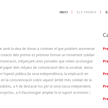
INICI
ELS PREMIS
E
C
rear amb la idea de donar a conèixer el que podríem anomenar
Pr
la creació dels premis es pretenia formar un moviment solidari
 comunicació, mitjançant unes jornades que volien aconseguir
Pr
b el paper dels mitjans de comunicació dins la societat, atesa
n l’opinió pública (la seva independència, la implicació en
Pr
en en la conscienciació sobre aquest àmbit més solidari de la
iodistes, a fi de destacar-los per la seva tasca independent,
Pr
 projectes, a fi d’aconseguir ampliar-hi el suport econòmic i
Pr