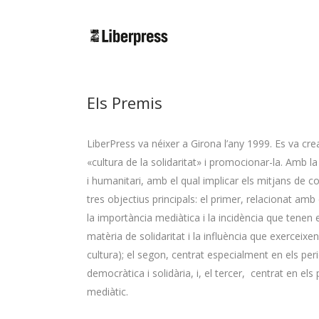
Cercar:
Els Premis
LiberPress va néixer a Girona l’any 1999. Es va c
«cultura de la solidaritat» i promocionar-la. Amb 
i humanitari, amb el qual implicar els mitjans de
tres objectius principals: el primer, relacionat am
la importància mediàtica i la incidència que tenen e
matèria de solidaritat i la influència que exerceix
cultura); el segon, centrat especialment en els per
democràtica i solidària, i, el tercer, centrat en els
mediàtic.