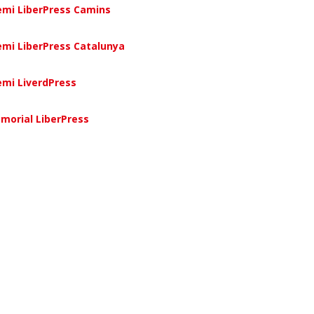
emi LiberPress Camins
emi LiberPress Catalunya
emi LiverdPress
morial LiberPress