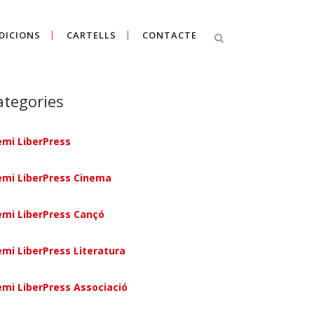
DICIONS
CARTELLS
CONTACTE
Cercar
ategories
emi LiberPress
emi LiberPress Cinema
emi LiberPress Cançó
emi LiberPress Literatura
emi LiberPress Associació