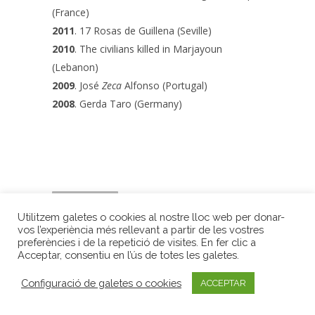
(France)
2011
. 17 Rosas de Guillena (Seville)
2010
. The civilians killed in Marjayoun
(Lebanon)
2009
. José
Zeca
Alfonso (Portugal)
2008
. Gerda Taro (Germany)
RETURN
Utilitzem galetes o cookies al nostre lloc web per donar-
vos l’experiència més rellevant a partir de les vostres
Premis Internacionals LiberPress
| Gran Via Jaume I, 3, 2n | 17001 Girona
preferències i de la repetició de visites. En fer clic a
Acceptar, consentiu en l’ús de totes les galetes.
| Tel. 972 20 15 18 |
Avís legal
|
Privacitat
|
Configuració de galetes o cookies
ACCEPTAR