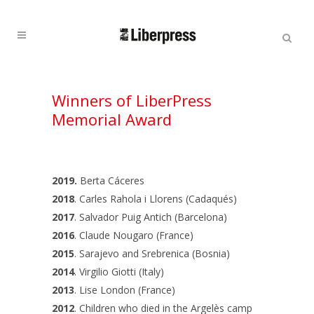
Cercar:
Cercar
Winners of LiberPress
Memorial Award
2019.
Berta Cáceres
2018
. Carles Rahola i Llorens (Cadaqués)
2017
. Salvador Puig Antich (Barcelona)
2016
. Claude Nougaro (France)
2015
. Sarajevo and Srebrenica (Bosnia)
2014
. Virgilio Giotti (Italy)
2013
. Lise London (France)
2012
. Children who died in the Argelès camp