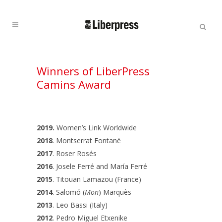
Cercar:
Cercar
Winners of LiberPress
Camins Award
2019.
Women’s Link Worldwide
2018
. Montserrat Fontané
2017
. Roser Rosés
2016
. Josele Ferré and María Ferré
2015
. Titouan Lamazou (France)
2014
. Salomó (
Mon
) Marquès
2013
. Leo Bassi (Italy)
2012
. Pedro Miguel Etxenike