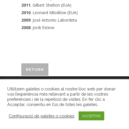
2011
. Gilbert Shelton (EUA)
2010
. Leonard Mlodilow (EUA)
2009
. José Antonio Labordeta
2008
. Jordi Esteve
RETURN
Premis Internacionals LiberPress
| Gran Via Jaume I, 3, 2n | 17001 Girona
Utilitzem galetes o cookies al nostre lloc web per donar-
| Tel. 972 20 15 18 |
Avís legal
|
Privacitat
|
vos l’experiència més rellevant a partir de les vostres
preferències i de la repetició de visites. En fer clic a
Acceptar, consentiu en l’ús de totes les galetes.
Configuració de galetes o cookies
ACCEPTAR