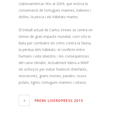
Llatinoamèrica» fins al 2009, que incloïa la
conservació de tortugues marines, balenes i
dofins, la pesca i els hàbitats marins.
El treball actual de Carlos Drews se centra en
temes de gran impacte mundial, com són la
lluita per combatre els crims contra la fauna,
la pèrdua dels hàbitats, el conflicte entre
humans i vida silvestre, i les conseqüències
del canvi climàtic. Actualment lidera a WWF
els esforços per evitar l’extinció d’elefants,
rinoceronts, grans mones, pandes, ossos
polars, tigres, tortugues marines i cetacis.
PREMI LIVERDPRESS 2015