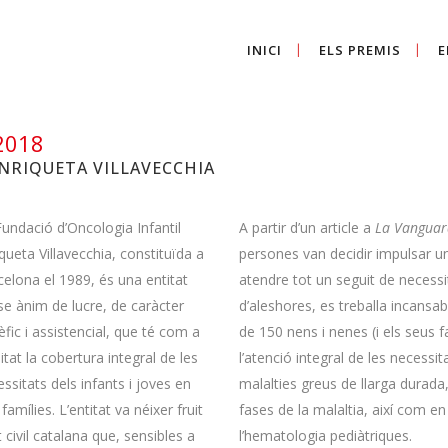
INICI
ELS PREMIS
E
 2018
NRIQUETA VILLAVECCHIA
undació d’Oncologia Infantil
A partir d’un article a
La Vanguar
queta Villavecchia, constituïda a
persones van decidir impulsar u
elona el 1989, és una entitat
atendre tot un seguit de necessi
se ànim de lucre, de caràcter
d’aleshores, es treballa incans
fic i assistencial, que té com a
de 150 nens i nenes (i els seus f
litat la cobertura integral de les
l’atenció integral de les necessit
ssitats dels infants i joves en
malalties greus de llarga durada,
amílies. L’entitat va néixer fruit
fases de la malaltia, així com en
 civil catalana que, sensibles a
l’hematologia pediàtriques.