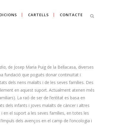
DICIONS
CARTELLS
CONTACTE
Cercar
dia
, de Josep Maria Puig de la Bellacasa, diverses
na fundació que pogués donar continuïtat i
tats dels nens malalts i de les seves famílies. Des
ablement en aquest suport. Actualment atenen més
amiliars). La raó de ser de l’entitat es basa en
ats dels infants i joves malalts de càncer i altres
 i en el suport a les seves famílies, en totes les
 l’impuls dels avenços en el camp de l’oncologia i