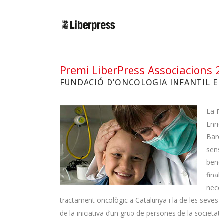
Cercar:
Premi LiberPress Associacions
FUNDACIÓ D’ONCOLOGIA INFANTIL E
La F
Enri
Barc
sen
benè
fina
nece
tractament oncològic a Catalunya i la de les seves f
de la iniciativa d’un grup de persones de la societat