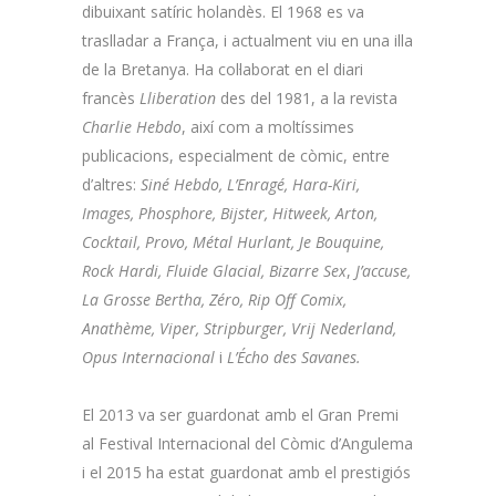
dibuixant satíric holandès. El 1968 es va
traslladar a França, i actualment viu en una illa
de la Bretanya. Ha col·laborat en el diari
francès
Lliberation
des del 1981, a la revista
Charlie Hebdo
, així com a moltíssimes
publicacions, especialment de còmic, entre
d’altres:
Siné Hebdo, L’Enragé, Hara-Kiri,
Images, Phosphore, Bijster, Hitweek, Arton,
Cocktail, Provo, Métal Hurlant, Je Bouquine,
Rock Hardi, Fluide Glacial, Bizarre Sex
,
J’accuse,
La Grosse Bertha, Zéro, Rip Off Comix,
Anathème, Viper, Stripburger, Vrij Nederland,
Opus Internacional
i
L’Écho des Savanes.
El 2013 va ser guardonat amb el Gran Premi
al Festival Internacional del Còmic d’Angulema
i el 2015 ha estat guardonat amb el prestigiós