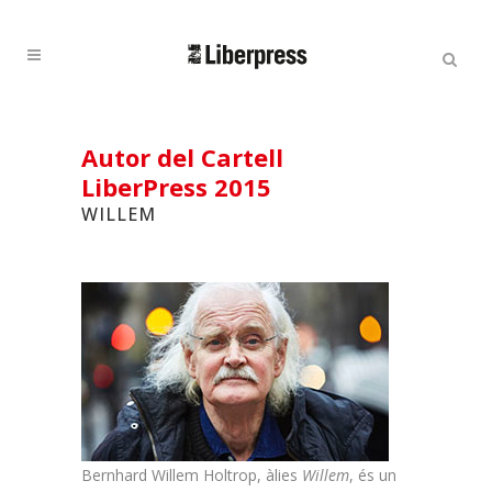
Cercar:
Cercar
Autor del Cartell
LiberPress 2015
WILLEM
Bernhard Willem Holtrop, àlies
Willem
, és un