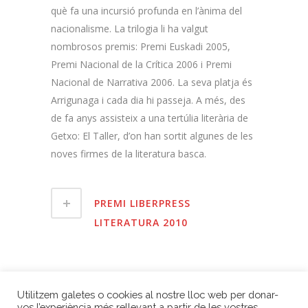
què fa una incursió profunda en l’ànima del
nacionalisme. La trilogia li ha valgut
nombrosos premis: Premi Euskadi 2005,
Premi Nacional de la Crítica 2006 i Premi
Nacional de Narrativa 2006. La seva platja és
Arrigunaga i cada dia hi passeja. A més, des
de fa anys assisteix a una tertúlia literària de
Getxo: El Taller, d’on han sortit algunes de les
noves firmes de la literatura basca.
PREMI LIBERPRESS
LITERATURA 2010
ANAR A GUANYADORS 2010
Utilitzem galetes o cookies al nostre lloc web per donar-
vos l’experiència més rellevant a partir de les vostres