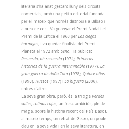
literària s’ha anat gestant lluny dels circuits
comercials, amb una petita editorial fundada
per ell mateix que només distribuïa a Bilbao i
a preu de cost. Va guanyar el Premi Nadal i el
Premi de la Crítica el 1960 per
Las ciegas
hormigas
, i va quedar finalista del Premi
Planeta el 1972 amb
Seno
. Ha publicat
Recuerda, oh recuerda
(1974
), Primeras
historias de la guerra interminable
(1977),
La
gran guerra de doña Tota
(1978
), Quince años
(1990),
Huesos
(1997) i
La higuera
(2006),
entres d’altres.
La seva gran obra, però, és la trilogia
Verdes
valles, colinas rojas
, un fresc ambiciós, ple de
màgia, sobre la història recent del País Basc i,
al mateix temps, un retrat de Getxo, un poble
clau en la seva vida i en la seva literatura, en