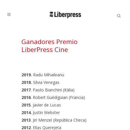
Cercar:
Cercar
Ganadores Premio
LiberPress Cine
2019.
Radu Mihaileanu
2018.
Silvia Venegas
2017
. Paolo Bianchini (Itàlia)
2016
. Robert Guédiguian (Francia)
2015
. Javier de Lucas
2014
. Justin Webster
2013
. Jirí Menzel (República Checa)
2012
. Elías Querejeta