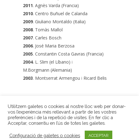
2011
. Agnès Varda (Francia)
2010
. Centro Buñuel de Calanda
2009
. Giuliano Montaldo (Italia)
2008
. Tomàs Mallol
2007
. Carles Bosch
2006
. José Maria Berzosa
2005
. Constantin Costa Gavras (Francia)
2004
. L. Slim (el Líbano)
i
M.Borgmann (Alemania)
2003
. Montserrat Armengou
i
Ricard Belis
Utilitzem galetes o cookies al nostre lloc web per donar-
vos l’experiència més rellevant a partir de les vostres
preferències i de la repetició de visites. En fer clic a
VOLVER
Acceptar, consentiu en l’ús de totes les galetes.
Premis Internacionals LiberPress
| Gran Via Jaume I, 3, 2n | 17001 Girona
Configuració de galetes o cookies
ACCEPTAR