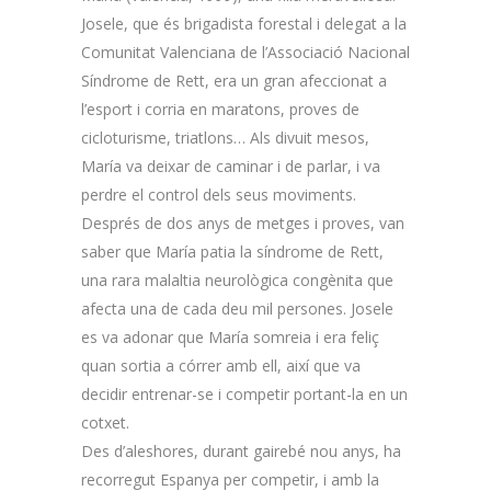
Josele, que és brigadista forestal i delegat a la
Comunitat Valenciana de l’Associació Nacional
Síndrome de Rett, era un gran afeccionat a
l’esport i corria en maratons, proves de
cicloturisme, triatlons… Als divuit mesos,
María va deixar de caminar i de parlar, i va
perdre el control dels seus moviments.
Després de dos anys de metges i proves, van
saber que María patia la síndrome de Rett,
una rara malaltia neurològica congènita que
afecta una de cada deu mil persones. Josele
es va adonar que María somreia i era feliç
quan sortia a córrer amb ell, així que va
decidir entrenar-se i competir portant-la en un
cotxet.
Des d’aleshores, durant gairebé nou anys, ha
recorregut Espanya per competir, i amb la