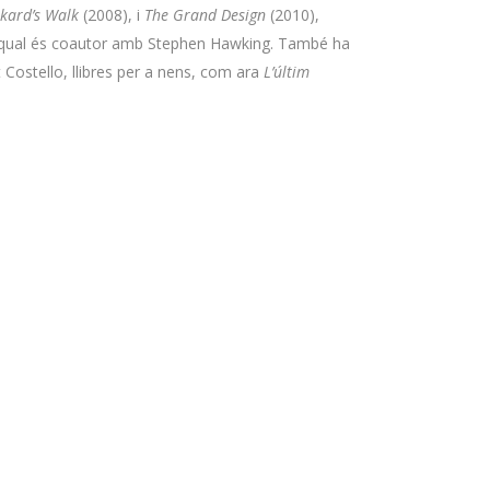
kard’s Walk
(2008), i
The Grand Design
(2010),
del qual és coautor amb Stephen Hawking. També ha
t Costello, llibres per a nens, com ara
L’últim