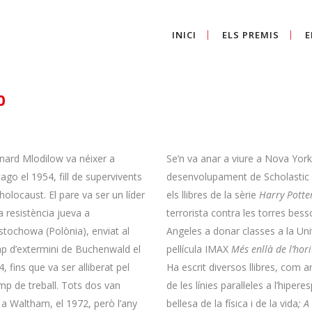
INICI
ELS PREMIS
E
0
nard Mlodilow va néixer a
Se’n va anar a viure a Nova York
ago el 1954, fill de supervivents
desenvolupament de Scholastic Inc
’holocaust. El pare va ser un líder
els llibres de la sèrie
Harry Potte
a resistència jueva a
terrorista contra les torres bes
stochowa (Polònia), enviat al
Angeles a donar classes a la Univ
p d’extermini de Buchenwald el
pel·lícula IMAX
Més enllà de l’hori
, fins que va ser alliberat pel
Ha escrit diversos llibres, com 
mp de treball. Tots dos van
de les línies paral·leles a l’hipere
 a Waltham, el 1972, però l’any
bellesa de la física i de la vida
; A