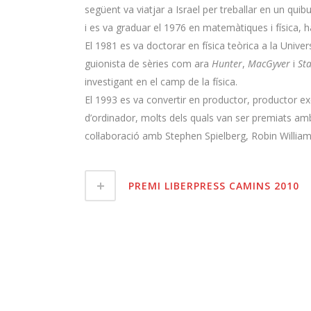
següent va viatjar a Israel per treballar en un quib
i es va graduar el 1976 en matemàtiques i física,
El 1981 es va doctorar en física teòrica a la Univers
guionista de sèries com ara
Hunter
,
MacGyver
i
Sta
investigant en el camp de la física.
El 1993 es va convertir en productor, productor ex
d’ordinador, molts dels quals van ser premiats amb 
col·laboració amb Stephen Spielberg, Robin William
PREMI LIBERPRESS CAMINS 2010