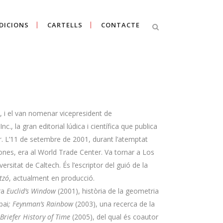
DICIONS
CARTELLS
CONTACTE
Cercar
, i el van nomenar vicepresident de
., la gran editorial lúdica i científica que publica
r
. L’11 de setembre de 2001, durant l’atemptat
sones, era al World Trade Center. Va tornar a Los
ersitat de Caltech. És l’escriptor del guió de la
tzó
, actualment en producció.
ara
Euclid’s Window
(2001), història de la geometria
spai
; Feynman’s Rainbow
(2003), una recerca de la
 Briefer History of Time
(2005), del qual és coautor