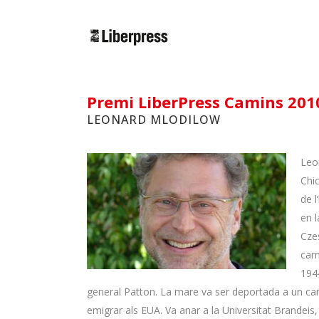
Cercar:
Premi LiberPress Camins 201
LEONARD MLODILOW
Leo
Chic
de l
en l
Cze
cam
1944
general Patton. La mare va ser deportada a un ca
emigrar als EUA. Va anar a la Universitat Brandeis,