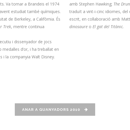
uts. Va tornar a Brandeis el 1974
amb Stephen Hawking;
The Drun
 havent estudiat també químiques.
traduït a vint-i-cinc idiomes, 
itat de Berkeley, a Califòrnia. És
escrit, en col·laboració amb Mat
r Trek
, mentre continua
dinosaure
o
El gat del Titànic
.
ecutiu i dissenyador de jocs
medalles d’or, i ha treballat en
s i la companyia Walt Disney.
ANAR A GUANYADORS 2010