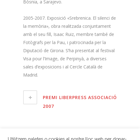
Bòsnia, a Sarajevo.
2005-2007. Exposició «Srebrenica. El silenci de
la memòria», obra realitzada conjuntament
amb el seu fill, Isaac Ruiz, membre també de
Fotògrafs per la Pau, i patrocinada per la
Diputació de Girona. S’ha presentat al festival
Visa pour l’Image, de Perpinyà, a diverses
sales d’exposicions i al Cercle Català de
Madrid.
PREMI LIBERPRESS ASSOCIACIÓ
2007
ANAR A GUANYADORS 2007
Utilitzem galetes o cookies al nostre lloc web per donar-