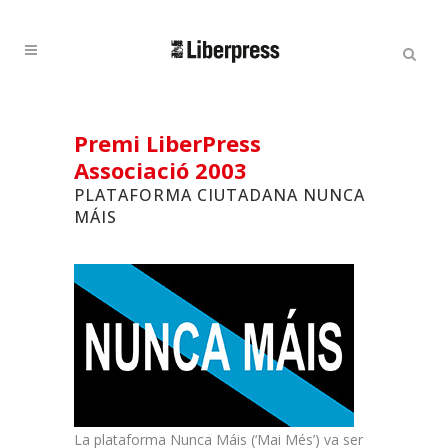
Cercar:
Cercar
Premi LiberPress
Associació 2003
PLATAFORMA CIUTADANA NUNCA
MÁIS
La plataforma Nunca Máis (‘Mai Més’) va ser