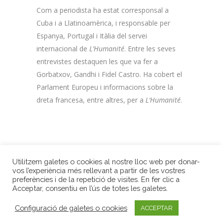
Com a periodista ha estat corresponsal a
Cuba i a Llatinoamèrica, i responsable per
Espanya, Portugal i Itàlia del servei
internacional de
L’Humanité
. Entre les seves
entrevistes destaquen les que va fer a
Gorbatxov, Gandhi i Fidel Castro. Ha cobert el
Parlament Europeu i informacions sobre la
dreta francesa, entre altres, per a
L’Humanité
.
Utilitzem galetes o cookies al nostre lloc web per donar-
vos l’experiència més rellevant a partir de les vostres
preferències i de la repetició de visites. En fer clic a
ANAR A GUANYADORS 2000
Acceptar, consentiu en l’ús de totes les galetes.
Premis Internacionals LiberPress
| Gran Via Jaume I, 3, 2n | 17001 Girona
Configuració de galetes o cookies
ACCEPTAR